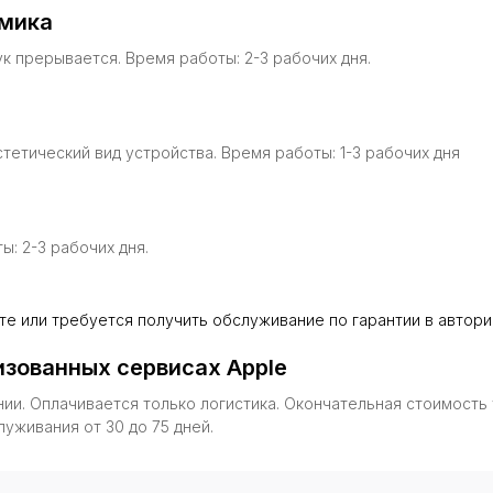
амика
ук прерывается. Время работы: 2-3 рабочих дня.
тетический вид устройства. Время работы: 1-3 рабочих дня
ы: 2-3 рабочих дня.
сте или требуется получить обслуживание по гарантии в автор
й позволяет обменять старый iPhone на скидку
рамма упрощает процесс продажи старого
изованных сервисах Apple
и искать покупателя, договариваться о
щения
нии. Оплачивается только логистика. Окончательная стоимость
+7
уживания от 30 до 75 дней.
огласовывается после проведения диагностики.
Нажимая на кнопку «Отправить заявку», я согл
конфиденциальности и предоставляю согласие