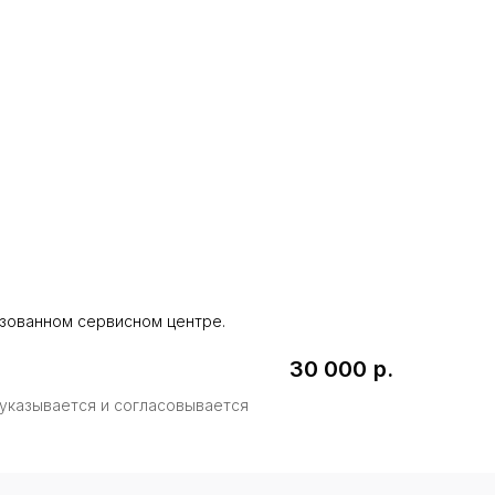
изованном сервисном центре.
Записаться
30 000
р.
 указывается и согласовывается
ашаюсь с условиями политики
 на обработку персональных данных