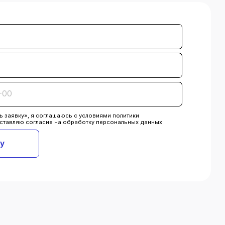
Обмен вашего
устройства на новое
Быстрое решение с
оригинальными деталями
через программу обмена
устройства. Это идеальный
лайфхак для тех, кто ценит