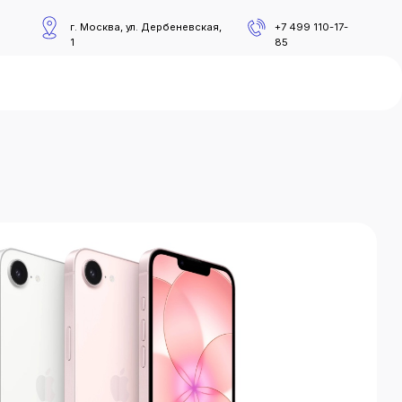
осква, ул. Дербеневская,
+
7 499 110-17-
85