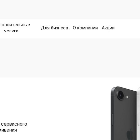
г. М
1
льные
Для бизнеса
О компании
Акции
и
сного
я
ванные
le