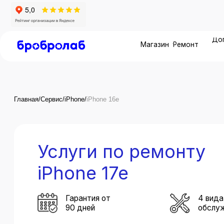
Дополните
Магазин
Ремонт
услуг
Главная
/
Сервис
/
iPhone
/
iPhone 16e
Услуги по ремонту
iPhone 17e
Гарантия от
4 вида серви
90 дней
обслуживани
Оригинальные
Сертифициро
инструменты
инженеры App