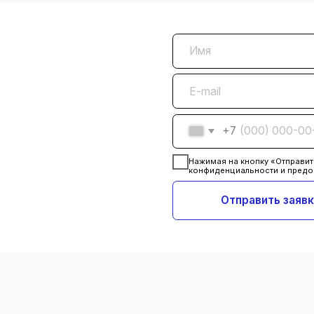
Отправить заявку
ие с
Авторизованный ремонт
 сторонних
с оригинальными
елей
запчастями
оступный
Гарантированное качество,
 вероятность
но более длительные сроки
едупреждений в
—
до 60 дней
.
части могут
Возможна
приоритизация
т оригинальных
для ускорения процесса.