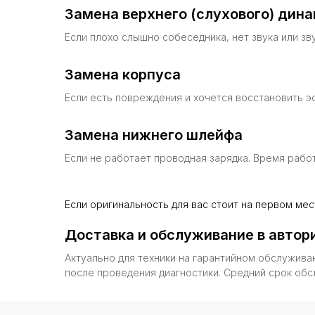
Замена верхнего (слухового) дин
Если плохо слышно собеседника, нет звука или зв
Замена корпуса
Если есть повреждения и хочется восстановить эс
Замена нижнего шлейфа
Если не работает проводная зарядка. Время работ
Не нашли нужную услугу?
Нужно помочь с выбором?
Если оригинальность для вас стоит на первом ме
Трейд-ин — это метод покупки, которы
при покупке нового устройства. Прог
Оставьте заявку, а наш менеджер
Доставка и обслуживание в автор
смартфона, избавляя от необходимост
свяжется с вами для консультации.
встречах и отвечать на звонки и сооб
Актуально для техники на гарантийном обслужива
после проведения диагностики. Средний срок обсл
Окончательная стоимость определяется и с