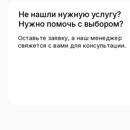
Виды сервисных услуг
Авторизованный ремонт
Обслуживан
за границей
запчастями
производит
Важно:
возможна
Быстрый и д
приоритизация, но стоимость
ремонт. Есть
логистики оплачивается
получения пр
всегда. Ремонт может занять
системе, зап
до 30 дней
и дольше.
отличаться о