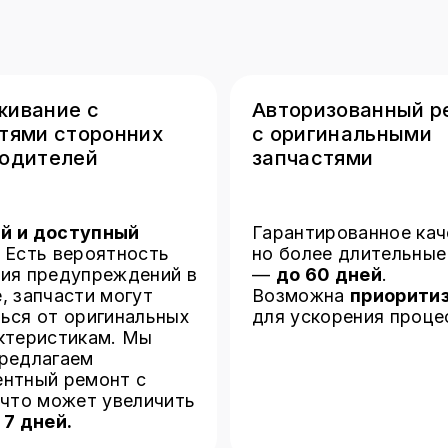
стикам. Мы
гаем
 ремонт с
может увеличить
й.
Контакт
Москва, ул. Дерб
понедельник – пя
суббота, воскре
+7 499 110-17-85
info@brobrolab.r