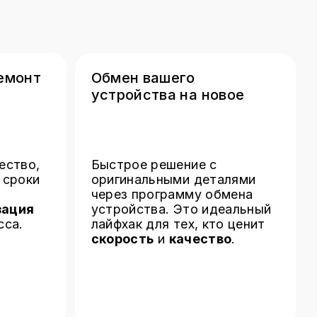
скорость
и
качество
.
ы
еневская, 1
тница: 12:00 - 21:00
сенье – выходные
u