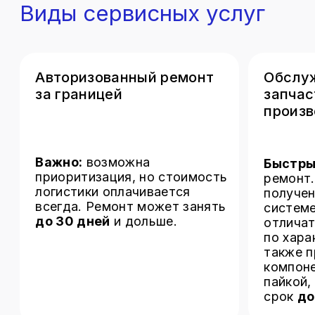
по характери
также предла
компонентный
пайкой, что 
срок
до 7 дне