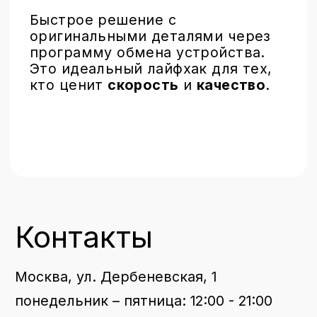
+7 499 110-17-85
Броброхелп
Заказать звонок
Доставка
info@brobrolab.ru
Замена стекла
Trade-in
Броброкард
© 2015 – 2025 brobrolab.ru
Политика конфиденциальности
Публичная оферта