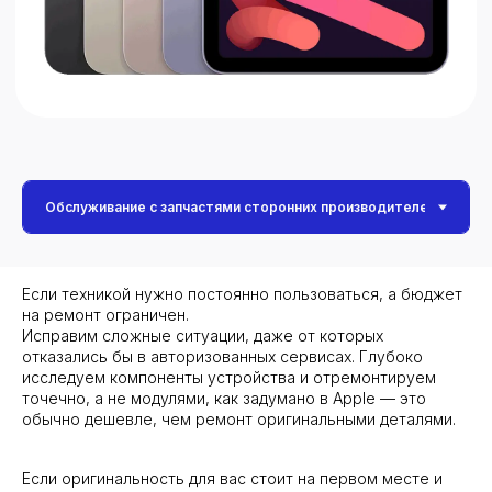
Не нашли нужную услугу?
Трейд-ин — это метод покупки,
который позволяет обменять
Нужно помочь с выбором?
старый iPhone на скидку при
покупке нового устройства.
Оставьте заявку, а наш менеджер
Программа упрощает процесс
свяжется с вами для консультации.
продажи старого смартфона,
избавляя от необходимости
Если техникой нужно постоянно пользоваться, а бюджет
искать покупателя,
на ремонт ограничен.
договариваться о встречах и
Исправим сложные ситуации, даже от которых
отвечать на звонки и сообщения
отказались бы в авторизованных сервисах. Глубоко
исследуем компоненты устройства и отремонтируем
Окончательная стоимость
точечно, а не модулями, как задумано в Apple — это
определяется и согласовывается
обычно дешевле, чем ремонт оригинальными деталями.
+7
после проведения диагностики.
Нажимая на кнопку «Отправить заявку», я соглашаюсь с
Записаться
Если оригинальность для вас стоит на первом месте и
условиями политики конфиденциальности и предоставляю
согласие на обработку персональных данных