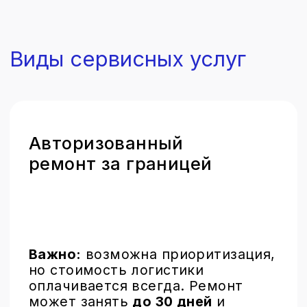
дней
.
Возможна
приоритизация
для
ускорения процесса.
Обслуживание с
запчастями сторонних
производителей
Быстрый и доступный
ремонт.
Есть вероятность получения
предупреждений в системе,
запчасти могут отличаться от
оригинальных по характеристикам.
Мы также предлагаем
компонентный ремонт с пайкой,
что может увеличить срок
до 7