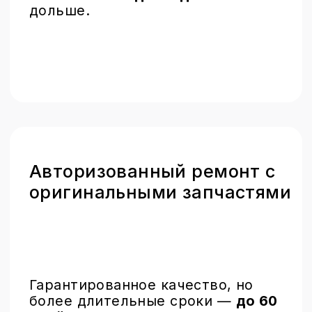
дней.
Обмен вашего
устройства на новое
Быстрое решение с
оригинальными деталями через
программу обмена устройства.
Это идеальный лайфхак для тех,
кто ценит
скорость
и
качество
.
Контакты