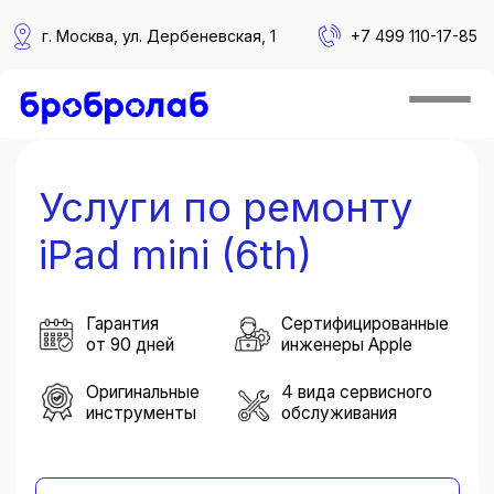
г. Москва, ул. Дербеневская, 1
+
7 499 110-17-85
Главная
/
Сервис
/
iPad
/
6th
Услуги по ремонту
iPad mini (6th)
Гарантия
Сертифицированные
от 90 дней
инженеры Apple
Оригинальные
4 вида сервисного
инструменты
обслуживания
Вызвать курьера
Записаться в сервис