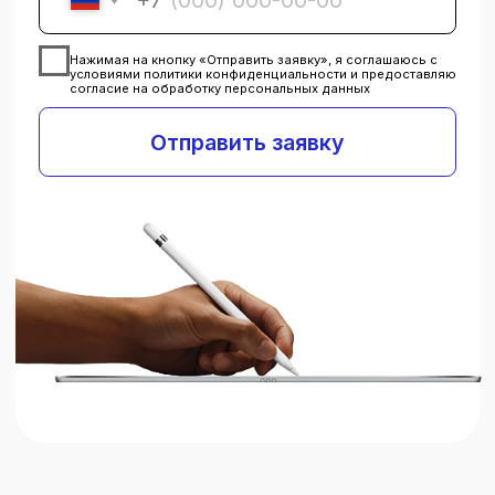
Важно:
возможна приоритизация,
но стоимость логистики
оплачивается всегда. Ремонт
может занять
до 30 дней
и
дольше.
Авторизованный ремонт с
оригинальными запчастями
Гарантированное качество, но
более длительные сроки —
до 60