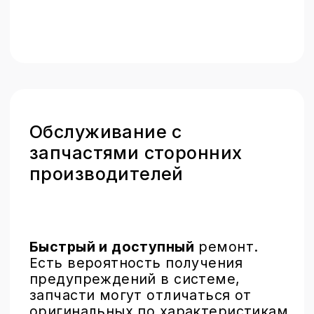
суббота, воскресенье – выходные
+7 499 110-17-85
info@brobrolab.ru