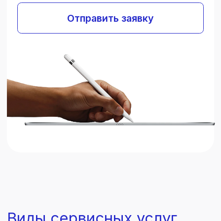
Важно:
возможна приоритизация,
но стоимость логистики
оплачивается всегда. Ремонт
может занять
до 30 дней
и
дольше.
Авторизованный ремонт с
оригинальными запчастями
Гарантированное качество, но
более длительные сроки —
до 60
дней
.
Возможна
приоритизация
для
ускорения процесса.