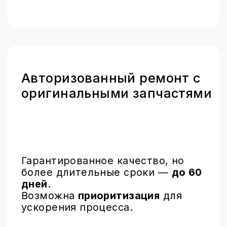
Обмен вашего
устройства на новое
Быстрое решение с
оригинальными деталями через
программу обмена устройства.
Это идеальный лайфхак для тех,
кто ценит
скорость
и
качество
.
Контакты
Москва, ул. Дербеневская, 1
понедельник – пятница: 12:00 - 21:00