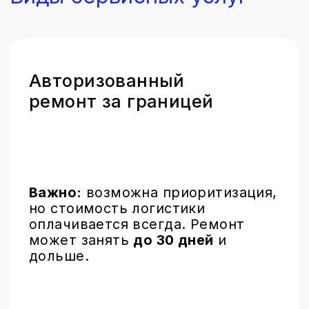
Обслуживание с
запчастями сторонних
производителей
Быстрый и доступный
ремонт.
Есть вероятность получения
предупреждений в системе,
запчасти могут отличаться от
оригинальных по характеристикам.
Мы также предлагаем
компонентный ремонт с пайкой,
что может увеличить срок
до 7
дней.