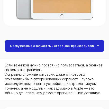
Не нашли нужную услугу?
Трейд-ин — это метод покупки,
который позволяет обменять
Нужно помочь с выбором?
старый iPhone на скидку при
покупке нового устройства.
Оставьте заявку, а наш менеджер
Программа упрощает процесс
свяжется с вами для консультации.
продажи старого смартфона,
избавляя от необходимости
искать покупателя,
договариваться о встречах и
отвечать на звонки и сообщения
Если техникой нужно постоянно пользоваться, а бюджет
на ремонт ограничен.
Окончательная стоимость
Исправим сложные ситуации, даже от которых
определяется и согласовывается
+7
отказались бы в авторизованных сервисах. Глубоко
после проведения диагностики.
исследуем компоненты устройства и отремонтируем
Нажимая на кнопку «Отправить заявку», я соглашаюсь с
точечно, а не модулями, как задумано в Apple — это
Записаться
условиями политики конфиденциальности и предоставляю
согласие на обработку персональных данных
обычно дешевле, чем ремонт оригинальными деталями.
Отправить заявку