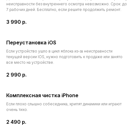
неисправности без внутреннего осмотра невозможно. Срок: до
7 рабочих дней. Бесплатно, если решите продолжить ремонт.
3 990
р.
Переустановка iOS
Если устройство ушло в цикл яблока из-за неисправности
текущей версии IOS, нужно подготовить к продаже или занято
все место на устройстве.
2 990
р.
Комплексная чистка iPhone
Если плохо слышно собеседника, хрипят динамики или играют
очень тихо.
2 490
р.