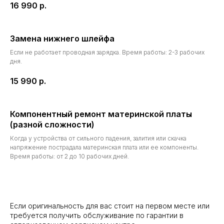
16 990
р.
Замена нижнего шлейфа
Если не работает проводная зарядка. Время работы: 2-3 рабочих
дня.
15 990
р.
Компонентный ремонт материнской платы
(разной сложности)
Виды сервисных услуг
Когда у устройства от сильного падения, залития или скачка
напряжение пострадала материнская плата или ее компоненты.
Время работы: от 2 до 10 рабочих дней.
Авторизованный
ремонт за границей
Если оригинальность для вас стоит на первом месте или
требуется получить обслуживание по гарантии в