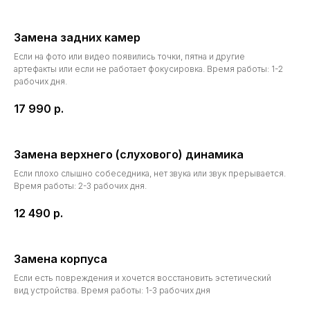
Замена задних камер
Если на фото или видео появились точки, пятна и другие
Не нашли нужную услугу?
Трейд-ин — это метод покупки,
артефакты или если не работает фокусировка. Время работы: 1-2
который позволяет обменять
Нужно помочь с выбором?
рабочих дня.
старый iPhone на скидку при
покупке нового устройства.
Оставьте заявку, а наш менеджер
17 990
р.
Программа упрощает процесс
свяжется с вами для консультации.
продажи старого смартфона,
избавляя от необходимости
искать покупателя,
Замена верхнего (слухового) динамика
договариваться о встречах и
Если плохо слышно собеседника, нет звука или звук прерывается.
отвечать на звонки и сообщения
Время работы: 2-3 рабочих дня.
Окончательная стоимость
12 490
р.
определяется и согласовывается
+7
после проведения диагностики.
Нажимая на кнопку «Отправить заявку», я соглашаюсь с
Замена корпуса
условиями политики конфиденциальности и предоставляю
согласие на обработку персональных данных
Если есть повреждения и хочется восстановить эстетический
Отправить заявку
вид устройства. Время работы: 1-3 рабочих дня