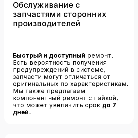
Замена стекла
Trade-in
Броброкард
© 2015 – 2025 brobrolab.ru
Политика конфиденциальности
Публичная оферта