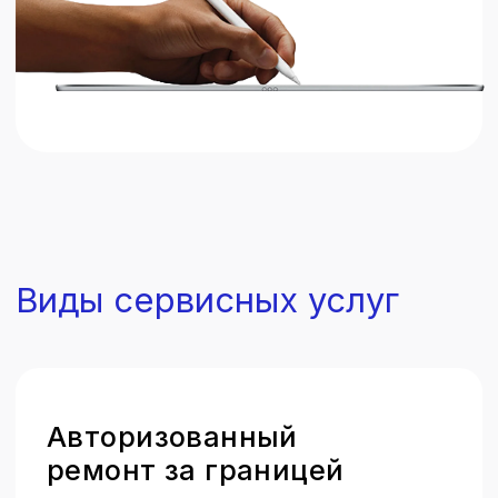
Обмен вашего
устройства на новое
Быстрое решение с
оригинальными деталями через
программу обмена устройства.
Это идеальный лайфхак для тех,
кто ценит
скорость
и
качество
.
Контакты
Москва, ул. Дербеневская, 1
понедельник – пятница: 12:00 - 21:00