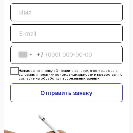
Обслуживание с
запчастями сторонних
производителей
Быстрый и доступный
ремонт.
Есть вероятность получения
предупреждений в системе,
запчасти могут отличаться от
оригинальных по характеристикам.
Мы также предлагаем
компонентный ремонт с пайкой,
что может увеличить срок
до 7
дней.